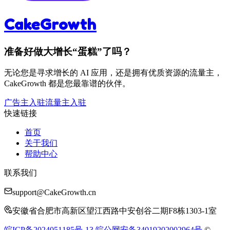
CakeGrowth
准备好做大增长“蛋糕”了吗？
无论您是寻求增长的 AI 应用，还是拥有优质资源的流量主，
CakeGrowth 都是您最靠谱的伙伴。
广告主入驻
流量主入驻
快速链接
首页
关于我们
帮助中心
联系我们
support@CakeGrowth.cn
安徽省合肥市高新区望江西路中安创谷二期F8栋1303-1室
皖ICP备2024051185号-13
皖公网安备34019202002964号
©