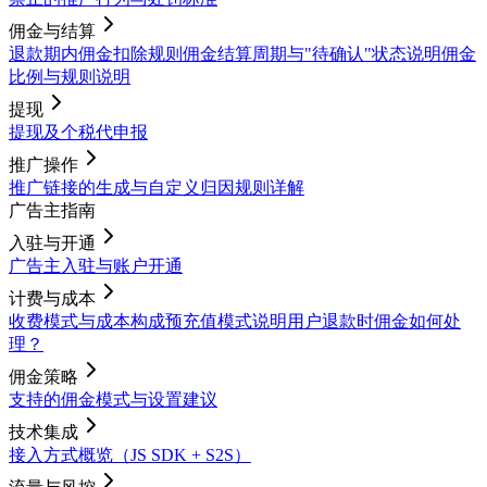
佣金与结算
退款期内佣金扣除规则
佣金结算周期与"待确认"状态说明
佣金
比例与规则说明
提现
提现及个税代申报
推广操作
推广链接的生成与自定义
归因规则详解
广告主指南
入驻与开通
广告主入驻与账户开通
计费与成本
收费模式与成本构成
预充值模式说明
用户退款时佣金如何处
理？
佣金策略
支持的佣金模式与设置建议
技术集成
接入方式概览（JS SDK + S2S）