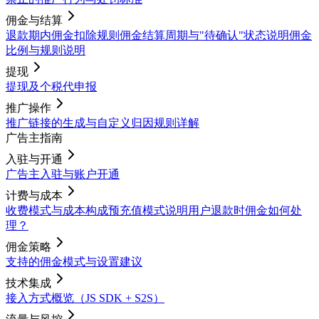
佣金与结算
退款期内佣金扣除规则
佣金结算周期与"待确认"状态说明
佣金
比例与规则说明
提现
提现及个税代申报
推广操作
推广链接的生成与自定义
归因规则详解
广告主指南
入驻与开通
广告主入驻与账户开通
计费与成本
收费模式与成本构成
预充值模式说明
用户退款时佣金如何处
理？
佣金策略
支持的佣金模式与设置建议
技术集成
接入方式概览（JS SDK + S2S）