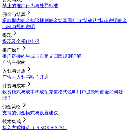
禁止的推广行为与处罚标准
佣金与结算
退款期内佣金扣除规则
佣金结算周期与"待确认"状态说明
佣金
比例与规则说明
提现
提现及个税代申报
推广操作
推广链接的生成与自定义
归因规则详解
广告主指南
入驻与开通
广告主入驻与账户开通
计费与成本
收费模式与成本构成
预充值模式说明
用户退款时佣金如何处
理？
佣金策略
支持的佣金模式与设置建议
技术集成
接入方式概览（JS SDK + S2S）