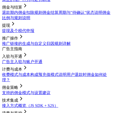
佣金与结算
退款期内佣金扣除规则
佣金结算周期与"待确认"状态说明
佣金
比例与规则说明
提现
提现及个税代申报
推广操作
推广链接的生成与自定义
归因规则详解
广告主指南
入驻与开通
广告主入驻与账户开通
计费与成本
收费模式与成本构成
预充值模式说明
用户退款时佣金如何处
理？
佣金策略
支持的佣金模式与设置建议
技术集成
接入方式概览（JS SDK + S2S）