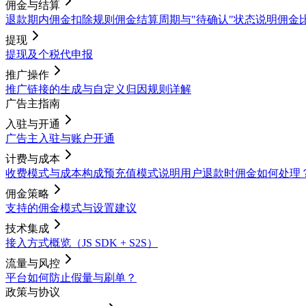
佣金与结算
退款期内佣金扣除规则
佣金结算周期与"待确认"状态说明
佣金
提现
提现及个税代申报
推广操作
推广链接的生成与自定义
归因规则详解
广告主指南
入驻与开通
广告主入驻与账户开通
计费与成本
收费模式与成本构成
预充值模式说明
用户退款时佣金如何处理
佣金策略
支持的佣金模式与设置建议
技术集成
接入方式概览（JS SDK + S2S）
流量与风控
平台如何防止假量与刷单？
政策与协议