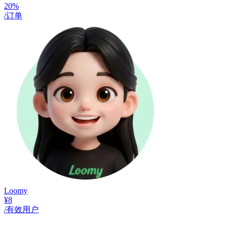
20%
/订单
Loomy
¥8
/有效用户