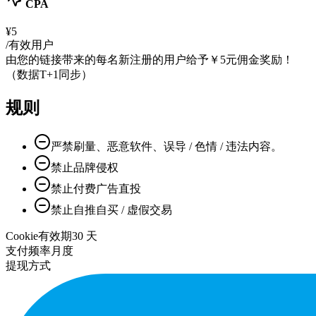
CPA
¥5
/有效用户
由您的链接带来的每名新注册的用户给予￥5元佣金奖励！
（数据T+1同步）
规则
严禁刷量、恶意软件、误导 / 色情 / 违法内容。
禁止品牌侵权
禁止付费广告直投
禁止自推自买 / 虚假交易
Cookie有效期
30
天
支付频率
月度
提现方式