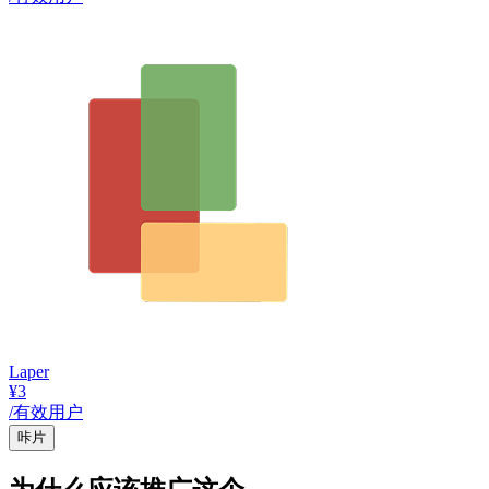
Laper
¥3
/有效用户
咔片